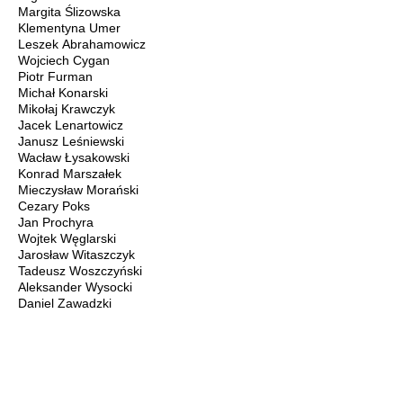
Margita Ślizowska
Klementyna Umer
Leszek Abrahamowicz
Wojciech Cygan
Piotr Furman
Michał Konarski
Mikołaj Krawczyk
Jacek Lenartowicz
Janusz Leśniewski
Wacław Łysakowski
Konrad Marszałek
Mieczysław Morański
Cezary Poks
Jan Prochyra
Wojtek Węglarski
Jarosław Witaszczyk
Tadeusz Woszczyński
Aleksander Wysocki
Daniel Zawadzki