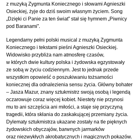
z muzyką Zygmunta Koniecznego i słowami Agnieszki
Osieckiej, żyje do dziś swoim własnym życiem. Song
„Dzięki ci Panie za ten świat” stał się hymnem „Piwnicy
pod Baranami”.
Legendarny pełni polski musical z muzyką Zygmunta
Koniecznego i tekstami pieśni Agnieszki Osieckiej.
Widowisko przybliża nam atmosferę czasów,
w których dwie kultury polska i żydowska egzystowały
ze sobą w życiu codziennym. Jest to jednak przede
wszystkim opowieść o poszukiwaniu tożsamości
koniecznej dla odnalezienia sensu życia. Główny bohater
– Jasza Mazur, znany sztukmistrz swoją osobą i legendą
oczarowuje coraz więcej kobiet. Niestety nie przynosi
mu to ani szczęścia ani miłości, a staje się przyczyną
tragedii, która skłania do zaskakującej przemiany życia.
Dylematy sztukmistrza ukazane zostały na tle pięknych
żydowskich obyczajów, barwnych jarmarków
oraz niezwykłych akrobatycznych i magicznych pokazów.