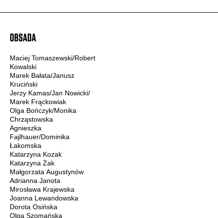
OBSADA
Maciej Tomaszewski/Robert
Kowalski
Marek Bałata/Janusz
Kruciński
Jerzy Kamas/Jan Nowicki/
Marek Frąckowiak
Olga Bończyk/Monika
Chrząstowska
Agnieszka
Fajlhauer/Dominika
Łakomska
Katarzyna Kozak
Katarzyna Żak
Małgorzata Augustynów
Adrianna Janota
Mirosława Krajewska
Joanna Lewandowska
Dorota Osińska
Olga Szomańska