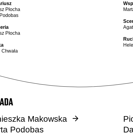
riusz
Wsp
sz Płocha
Mar
 Podobas
Scen
eria
Agat
sz Płocha
Ruc
ka
Hele
j Chwała
ADA
ieszka Makowska
Pi
ta Podobas
Da