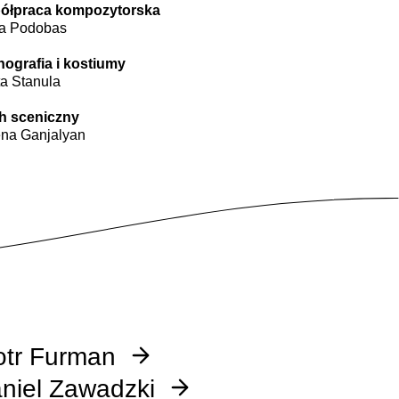
ółpraca kompozytorska
ta Podobas
ografia i kostiumy
a Stanula
h sceniczny
na Ganjalyan
otr Furman
niel Zawadzki