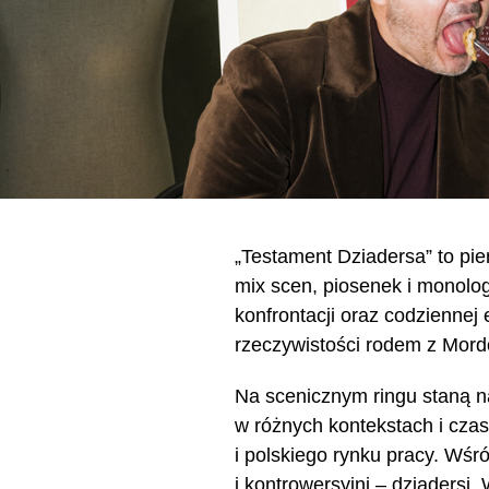
„Testament Dziadersa” to pi
mix scen, piosenek i monol
konfrontacji oraz codziennej 
rzeczywistości rodem z Mord
Na scenicznym ringu staną 
w różnych kontekstach i czas
i polskiego rynku pracy. Wśr
i kontrowersyjni – dziaders