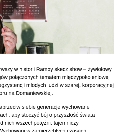
erwszy w historii Rampy skecz show – żywiołowy
ogów połączonych tematem międzypokoleniowej
egzystencji młodych ludzi w szarej, korporacyjnej
oru na Domaniewskiej.
naprzeciw siebie generacje wychowane
ach, aby stoczyć bój o przyszłość świata
ód nich wszechpotężni, tajemniczy
i. Wychowani w zamierzchłych czasach