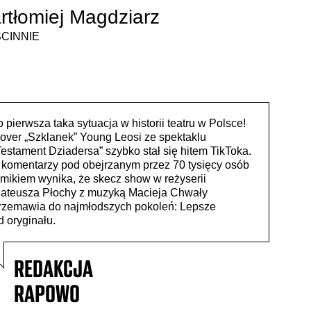
rtłomiej Magdziarz
CINNIE
o pierwsza taka sytuacja w historii teatru w Polsce!
over „Szklanek” Young Leosi ze spektaklu
Testament Dziadersa” szybko stał się hitem TikToka.
 komentarzy pod obejrzanym przez 70 tysięcy osób
ilmikiem wynika, że skecz show w reżyserii
ateusza Płochy z muzyką Macieja Chwały
rzemawia do najmłodszych pokoleń: Lepsze
d oryginału.
REDAKCJA
RAPOWO