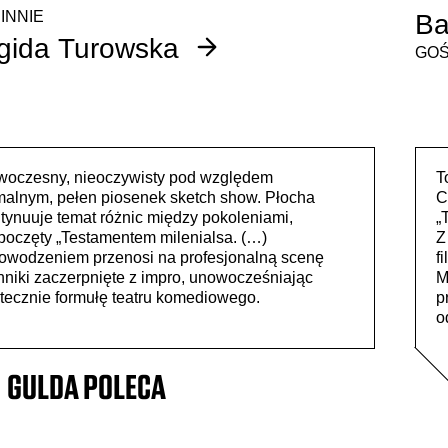
INNIE
Ba
gida Turowska
GOŚ
oczesny, nieoczywisty pod względem
T
malnym, pełen piosenek sketch show. Płocha
C
tynuuje temat różnic między pokoleniami,
„
poczęty „Testamentem milenialsa. (…)
Z
owodzeniem przenosi na profesjonalną scenę
f
hniki zaczerpnięte z impro, unowocześniając
M
tecznie formułę teatru komediowego.
p
o
GULDA POLECA