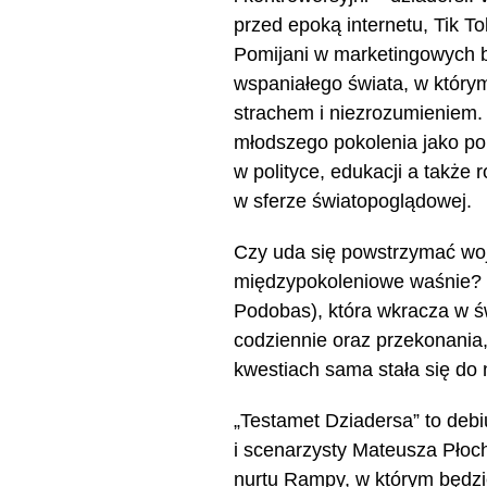
przed epoką internetu, Tik T
Pomijani w marketingowych br
wspaniałego świata, w który
strachem i niezrozumieniem.
młodszego pokolenia jako po
w polityce, edukacji a także 
w sferze światopoglądowej.
Czy uda się powstrzymać woj
międzypokoleniowe waśnie? T
Podobas), która wkracza w św
codziennie oraz przekonania,
kwestiach sama stała się d
„Testamet Dziadersa” to debi
i scenarzysty Mateusza Płoc
nurtu Rampy, w którym będ