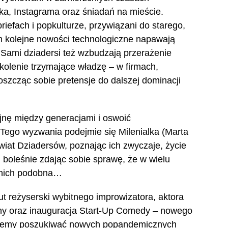
oka, Instagrama oraz śniadań na mieście.
iefach i popkulturze, przywiązani do starego,
m kolejne nowości technologiczne napawają
 Sami dziadersi też wzbudzają przerażenie
kolenie trzymające władzę – w firmach,
roszcząc sobie pretensje do dalszej dominacji
nę między generacjami i oswoić
ego wyzwania podejmie się Milenialka (Marta
iat Dziadersów, poznając ich zwyczaje, życie
 boleśnie zdając sobie sprawę, że w wielu
o nich podobna…
ut reżyserski wybitnego improwizatora, aktora
hy oraz inauguracja Start-Up Comedy – nowego
ziemy poszukiwać nowych popandemicznych