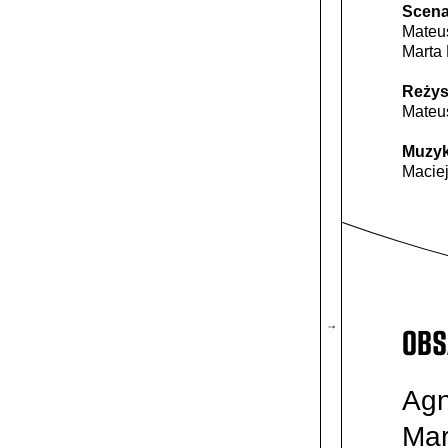
Scena
Mateu
Marta
Reżys
Mateu
Muzy
Macie
OBS
↓
Agn
Mar